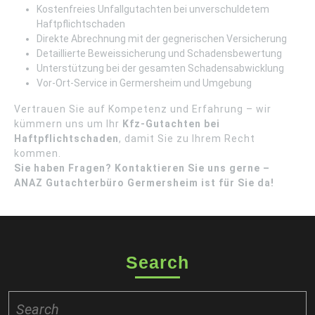
Kostenfreies Unfallgutachten bei unverschuldetem
Haftpflichtschaden
Direkte Abrechnung mit der gegnerischen Versicherung
Detaillierte Beweissicherung und Schadensbewertung
Unterstützung bei der gesamten Schadensabwicklung
Vor-Ort-Service in Germersheim und Umgebung
Vertrauen Sie auf Kompetenz und Erfahrung – wir
kümmern uns um Ihr
Kfz-Gutachten bei
Haftpflichtschaden
, damit Sie zu Ihrem Recht
kommen.
Sie haben Fragen? Kontaktieren Sie uns gerne –
ANAZ Gutachterbüro Germersheim ist für Sie da!
Search
Search
for: