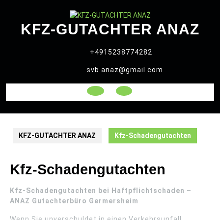
Skip
to
KFZ-GUTACHTER ANAZ
content
+4915238774282
svb.anaz@gmail.com
Open
Button
KFZ-GUTACHTER ANAZ
Kfz-Schadengutachten
Kfz-Schadengutachten
Kfz-Schadengutachten bei Haftpflichtschaden –
ANAZ Gutachterbüro Germersheim
Wenn Sie unverschuldet in einen Verkehrsunfall