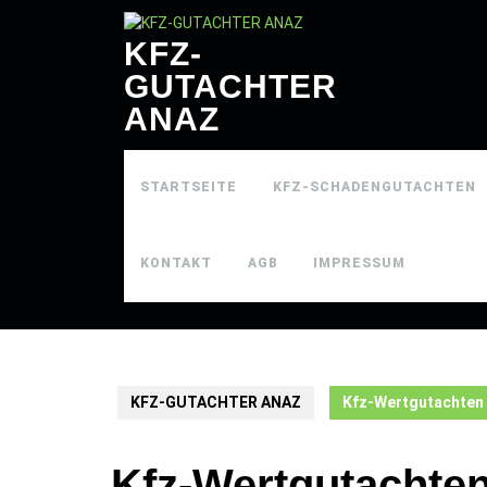
Skip
to
KFZ-
content
GUTACHTER
ANAZ
STARTSEITE
KFZ-SCHADENGUTACHTEN
KONTAKT
AGB
IMPRESSUM
KFZ-GUTACHTER ANAZ
Kfz-Wertgutachten
Kfz-Wertgutachte